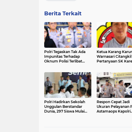
Berita Terkait
Polri Tegaskan Tak Ada
Ketua Karang Karu
Impunitas Terhadap
Warnasari Citangkil
Oknum Polisi Terlibat
Pertanyaan SK Kare
Narkoba
dan Urgensi MWKT,
Suasana Berduka
Polri Hadirkan Sekolah
Respon Cepat Jadi
Unggulan Berstandar
Ukuran Pelayanan Po
Dunia, 297 Siswa Mulai
Astamaops Kapolri
Tempati Kampus
Dorong Transforma
Layanan 110 dan
Command Center