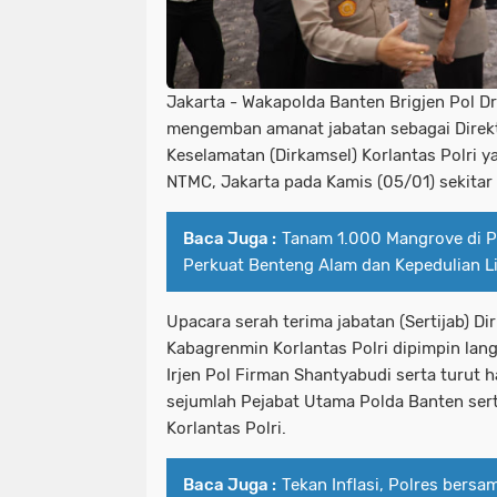
Jakarta - Wakapolda Banten Brigjen Pol Dr
mengemban amanat jabatan sebagai Direk
Keselamatan (Dirkamsel) Korlantas Polri 
NTMC, Jakarta pada Kamis (05/01) sekitar
Baca Juga :
Tanam 1.000 Mangrove di Pes
Perkuat Benteng Alam dan Kepedulian 
Upacara serah terima jabatan (Sertijab) Di
Kabagrenmin Korlantas Polri dipimpin lang
Irjen Pol Firman Shantyabudi serta turut h
sejumlah Pejabat Utama Polda Banten ser
Korlantas Polri.
Baca Juga :
Tekan Inflasi, Polres bersa