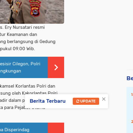
s. Ery Nursatari resmi
tur Keamanan dan
yang berlangsung di Gedung
 pukul 09.00 Wib.
isir Cilegon, Polri
Lingkungan
Be
rkamsel Korlantas Polri dan
sung oleh Kakorlantas Polri
×
adir dalam prosesi Sertijab
Berita Terbaru
UPDATE
ta para Pejabat Utama
ma Disperindag