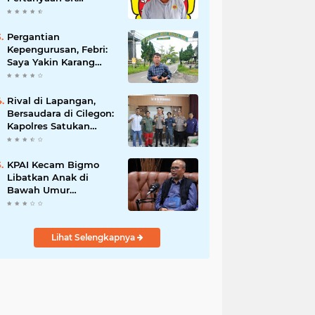
Karetaker dan Urgensi
MWKT, Saat Suasana
Berduka
Pergantian
Kepengurusan, Febri:
Saya Yakin Karang
Taruna Wanakarsa
Dibawah
Kepemimpinan Bung
Rival di Lapangan,
Entus Jauh Membawa
Bersaudara di Cilegon:
Manfaat
Kapolres Satukan
Viking dan Jak Mania
Demi Nobar Damai
Piala Presiden 2026
KPAI Kecam Bigmo
Libatkan Anak di
Bawah Umur
Promosikan Liquid
Vape, Minta Aparat
Bertindak Tegas
Lihat Selengkapnya