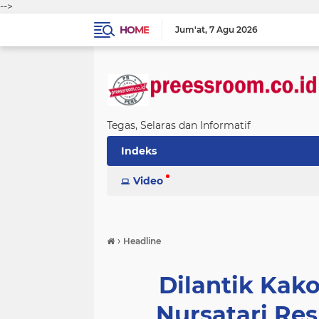
-->
HOME
Jum'at
7 Agu 2026
Tegas, Selaras dan Informatif
Indeks
Video
›
Headline
Dilantik Kako
Nursatari Re