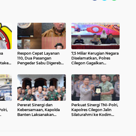
na
Respon Cepat Layanan
7,5 Miliar Kerugian Negara
110, Dua Pasangan
Diselamatkan, Polres
taker
Pengedar Sabu Digerebek
Cilegon Gagalkan
 Saat
Petugas Satresnarkoba
Penyelundupan 50 Ribu
Polres Serang
Benih Bening Lobster
Pererat Sinergi dan
Perkuat Sinergi TNI-Polri,
lri,
Kebersamaan, Kapolda
Kapolres Cilegon Jalin
Banten Laksanakan
Silaturahmi ke Kodim
si
Silaturahmi ke Korem
0623 Cilegon
064/Maulana Yusuf