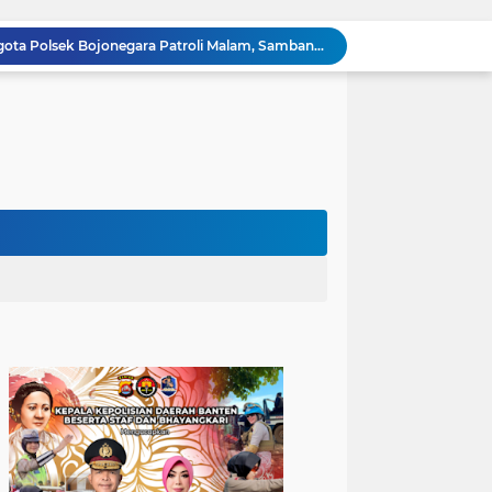
Dialog Kamtibmas, Anggota Polsek Bojonegara Patroli Malam, Sambangi Warga Sosialisasi Layanan Kepolisian 110
Polsek Bojonegara Salurkan 24 Ribu Liter Air Bersih dan Tandon, Hadirkan Harapan di Tengah Kemarau
Kapolres Cilegon Dekatkan Polri dengan Warga, Pesan Kamtibmas Menggema di Masjid Raudhatul Muttaqin
Kapolres Cilegon Jalin Silaturahmi dengan Tokoh Agama dan Masyarakat Usai Sholat Jumat di Masjid Raudotul Mutaqien
Kapolres Cilegon Perkuat Sinergi dengan Pemkot dan Muhammadiyah, Bersama Jaga Cilegon Tetap Aman serta Kondusif
Polres Cilegon Salurkan 16 Ton Air Bersih, Hadir Ringankan Warga Pulomerak di Tengah Kemarau
Ditreskrimum Polda Banten Tetapkan Dua Tersangka Kasus Aksi Anarkis dan Penghasutan di Balaraja
Bhabinkamtibmas Polsek Purwakarta Gencarkan Himbauan Dilarang Membakar Sampah Sembarangan Saat Musim Kemarau
Sinergitas, Bhabinkamtibmas Polsek Anyar Jalin Silaturahmi Bersama Masyarakat
Sambangi Pemuda, Bhabinkamtibmas Polsek Bojonegara Edukasi Kamtibmas dan Sosialisasi Hotline Polri 110