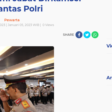
antas Polri
Pewarta
023 | Januari 05, 2023 WIB |
0
Views
SHARE
Vi
Ar