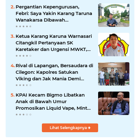
Pergantian Kepengurusan,
Febri: Saya Yakin Karang Taruna
Wanakarsa Dibawah
Kepemimpinan Bung Entus
Jauh Membawa Manfaat
Ketua Karang Karuna Warnasari
Citangkil Pertanyaan SK
Karetaker dan Urgensi MWKT,
Saat Suasana Berduka
Rival di Lapangan, Bersaudara di
Cilegon: Kapolres Satukan
Viking dan Jak Mania Demi
Nobar Damai Piala Presiden
2026
KPAI Kecam Bigmo Libatkan
Anak di Bawah Umur
Promosikan Liquid Vape, Minta
Aparat Bertindak Tegas
Lihat Selengkapnya