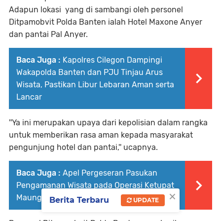
Adapun lokasi yang di sambangi oleh personel
Ditpamobvit Polda Banten ialah Hotel Maxone Anyer
dan pantai Pal Anyer.
Baca Juga :
Kapolres Cilegon Dampingi
Wakapolda Banten dan PJU Tinjau Arus
Wisata, Pastikan Libur Lebaran Aman serta
Lancar
''Ya ini merupakan upaya dari kepolisian dalam rangka
untuk memberikan rasa aman kepada masyarakat
pengunjung hotel dan pantai,'' ucapnya.
Baca Juga :
Apel Pergeseran Pasukan
Pengamanan Wisata pada Operasi Ketupat
×
Maung 2026 Polres Cilegon
Berita Terbaru
UPDATE