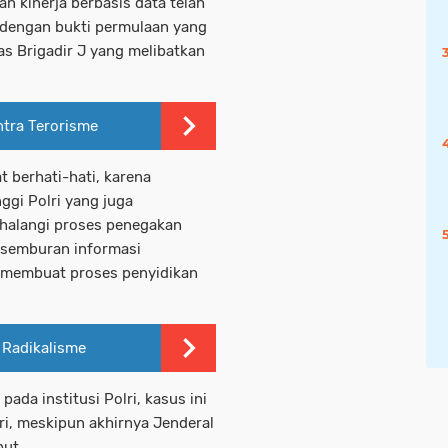
n kinerja berbasis data telah
 dengan bukti permulaan yang
s Brigadir J yang melibatkan
ntra Terorisme
 berhati-hati, karena
ggi Polri yang juga
halangi proses penegakan
i semburan informasi
 membuat proses penyidikan
 Radikalisme
ada institusi Polri, kasus ini
ri, meskipun akhirnya Jenderal
but.