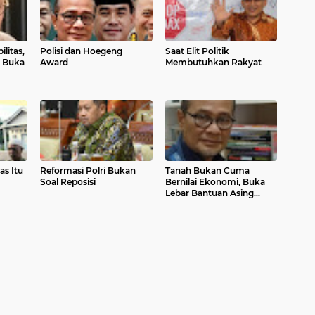
ilitas,
Polisi dan Hoegeng
Saat Elit Politik
 Buka
Award
Membutuhkan Rakyat
as Itu
Reformasi Polri Bukan
Tanah Bukan Cuma
Soal Reposisi
Bernilai Ekonomi, Buka
Lebar Bantuan Asing
Untuk Bencana Alam