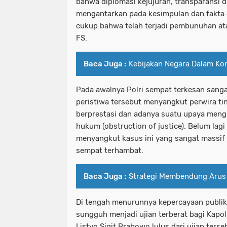
bahwa diplomasi kejujuran, transparansi da
mengantarkan pada kesimpulan dan fakta
cukup bahwa telah terjadi pembunuhan ata
FS.
Baca Juga :
Kebijakan Negara Dalam Ko
Pada awalnya Polri sempat terkesan sangat
peristiwa tersebut menyangkut perwira tin
berprestasi dan adanya suatu upaya meng
hukum (obstruction of justice). Belum lag
menyangkut kasus ini yang sangat massif
sempat terhambat.
Baca Juga :
Strategi Membendung Arus
Di tengah menurunnya kepercayaan publik p
sungguh menjadi ujian terberat bagi Kapol
Listyo Sigit Prabowo lulus dari ujian terse