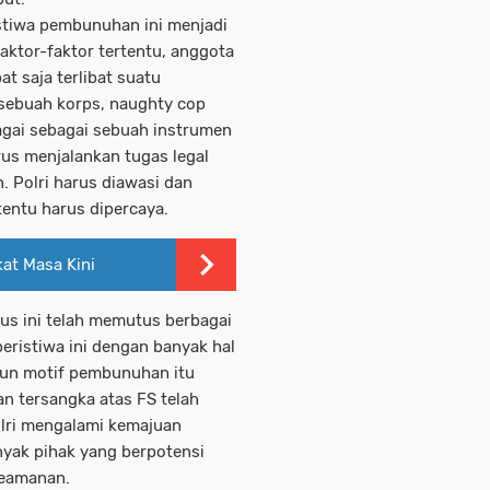
stiwa pembunuhan ini menjadi
aktor-faktor tertentu, anggota
t saja terlibat suatu
sebuah korps, naughty cop
bagai sebagai sebuah instrumen
rus menjalankan tugas legal
. Polri harus diawasi dan
tentu harus dipercaya.
at Masa Kini
us ini telah memutus berbagai
peristiwa ini dengan banyak hal
ipun motif pembunuhan itu
n tersangka atas FS telah
lri mengalami kemajuan
nyak pihak yang berpotensi
keamanan.