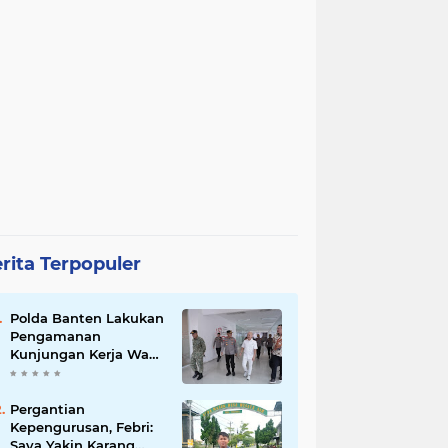
rita Terpopuler
Polda Banten Lakukan
Pengamanan
Kunjungan Kerja Wakil
Presiden RI
Pergantian
Kepengurusan, Febri:
Saya Yakin Karang