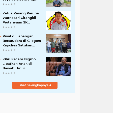
Taruna Wanakarsa
Dibawah
Kepemimpinan Bung
Ketua Karang Karuna
Entus Jauh Membawa
Warnasari Citangkil
Manfaat
Pertanyaan SK
Karetaker dan Urgensi
MWKT, Saat Suasana
Berduka
Rival di Lapangan,
Bersaudara di Cilegon:
Kapolres Satukan
Viking dan Jak Mania
Demi Nobar Damai
Piala Presiden 2026
KPAI Kecam Bigmo
Libatkan Anak di
Bawah Umur
Promosikan Liquid
Vape, Minta Aparat
Bertindak Tegas
Lihat Selengkapnya