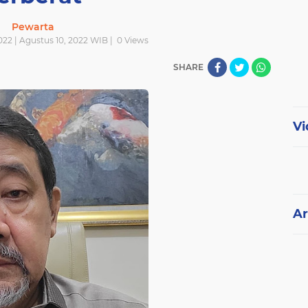
Pewarta
022 | Agustus 10, 2022 WIB |
0
Views
SHARE
Vi
Ar