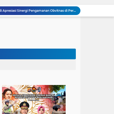
Kombes Pol Edy Sumardi Apresiasi Sinergi Pengamanan Obvitnas di Pertamina Patra Niaga Jabar
Berikan Rasa Aman di Masyarakat, Polsek Ciwandan Tingkatkan Patroli Malam Secara Rutin
Patroli Blue Light Upaya KSKP Merak Polres Cilegon Tekan Aksi Tindak Kriminalitas
Personel Samapta KSKP Merak Polres Cilegon Patroli Dialogis Sampaikan Imbauan kepada Pengguna Jasa Kepelabuhan
Pelayanan Prima kepada Masyarakat, Anggota Polsek Puloampel Laksanakan Gatur Lalu Lintas
Anggota Polsek Puloampel Rutin Laksanakan Subuh Keliling di Desa Binaannya
Bhabinkamtibmas Polsek Puloampel Sambang Warganya, Himbau Bahaya Bakar Sampah dan Sosialisasikan Layanan 110
Bhabinkamtibmas Polsek Purwakarta Gencarkan Himbauan Dilarang Membakar Sampah Sembarangan Saat Musim Kemarau
502 Ribu Liter Air Bersih Disalurkan Polda Banten untuk Enam Kecamatan di Kabupaten Serang
Melalui Talkshow RRI Banten, Polda Banten Edukasi Masyarakat tentang Bahaya Karhutla dan Konsekuensi Hukum Pembakaran Lahan