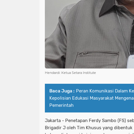
Hendardi: Ketua Setara Institute
Baca Juga :
Peran Komunikasi Dalam Ke
Kepolisian Edukasi Masyarakat Mengenai
Pemerintah
Jakarta - Penetapan Ferdy Sambo (FS) s
Brigadir J oleh Tim Khusus yang dibentuk