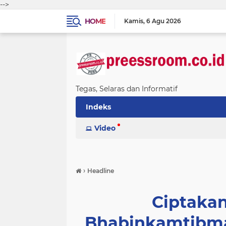
-->
HOME
Kamis
6 Agu 2026
Tegas, Selaras dan Informatif
Indeks
Video
›
Headline
Ciptaka
Bhabinkamtibma