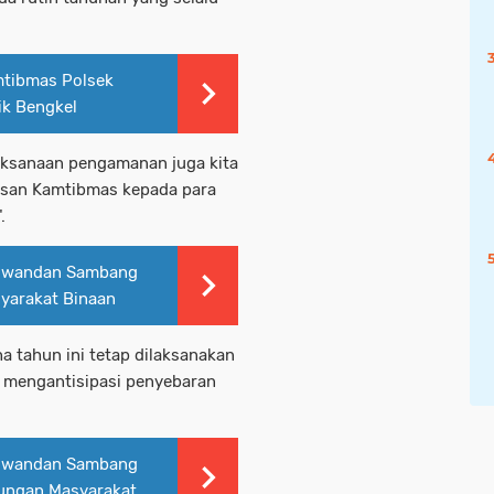
mtibmas Polsek
ik Bengkel
aksanaan pengamanan juga kita
esan Kamtibmas kepada para
.
Ciwandan Sambang
yarakat Binaan
ha tahun ini tetap dilaksanakan
 mengantisipasi penyebaran
Ciwandan Sambang
dungan Masyarakat