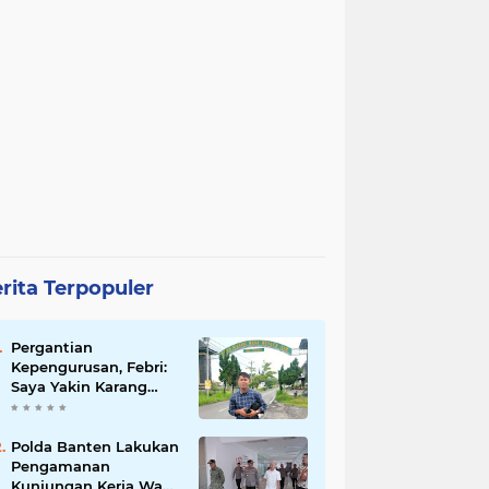
rita Terpopuler
Pergantian
Kepengurusan, Febri:
Saya Yakin Karang
Taruna Wanakarsa
Dibawah
Kepemimpinan Bung
Polda Banten Lakukan
Entus Jauh Membawa
Pengamanan
Manfaat
Kunjungan Kerja Wakil