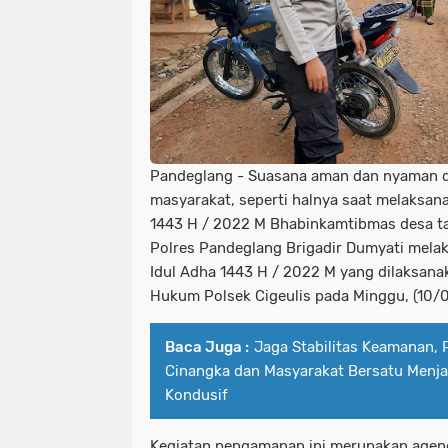
Pandeglang - Suasana aman dan nyaman 
masyarakat, seperti halnya saat melaksana
1443 H / 2022 M Bhabinkamtibmas desa ta
Polres Pandeglang Brigadir Dumyati mel
Idul Adha 1443 H / 2022 M yang dilaksanak
Hukum Polsek Cigeulis pada Minggu, (10/
Baca Juga :
Jaga Stabilitas Keamanan, 
Cinangka dan Masyarakat Bersatu Menja
Kondusif
Kegiatan pengamanan ini merupakan agend