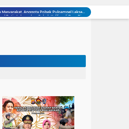
Anggota Polsek Puloampel Rutin Laksanakan Subuh Keliling di Desa Binaannya
Bhabinkamtibmas Polsek Puloampel Sambang Warganya, Himbau Bahaya Bakar Sampah dan Sosialisasikan Layanan 110
Sispam Mako, Kesiapsiagaan Personil Piket Polsek Puloampel Antisipasi Segala Bentuk Gangguan
Polres Pandeglang Gelar Apel Kesiapsiagaan Tanggap Bencana dan Karhutla, Perkuat Sinergi Lintas Sektor Hadapi Potensi Bencana
Kapolda Banten Hadiri Ground Breaking Pembangunan Gedung Kantor DPD RI di Ibu Kota Provinsi Banten
Kombes Pol Edy Sumardi Apresiasi Sinergi Pengamanan Obvitnas di Pertamina Patra Niaga Jabar
Berikan Rasa Aman di Masyarakat, Polsek Ciwandan Tingkatkan Patroli Malam Secara Rutin
Patroli Blue Light Upaya KSKP Merak Polres Cilegon Tekan Aksi Tindak Kriminalitas
Personel Samapta KSKP Merak Polres Cilegon Patroli Dialogis Sampaikan Imbauan kepada Pengguna Jasa Kepelabuhan
Pelayanan Prima kepada Masyarakat, Anggota Polsek Puloampel Laksanakan Gatur Lalu Lintas