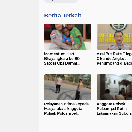
Berita Terkait
Momentum Hari
Viral Bus Rute Cile
Bhayangkara ke-80,
Cikande Angkut
Satgas Ops Damai
Penumpang di Bagas
Cartenz Eratkan
Tanggapan Polda B
Kedekatan dengan
Masyarakat Lewat Baksos
Pelayanan Prima kepada
Anggota Polsek
Masyarakat, Anggota
Puloampel Rutin
Polsek Puloampel
Laksanakan Subuh
Laksanakan Gatur Lalu
Keliling di Desa Bi
Lintas