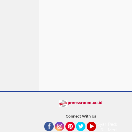
Connect With Us
Syarat
Pedoman
&
Media