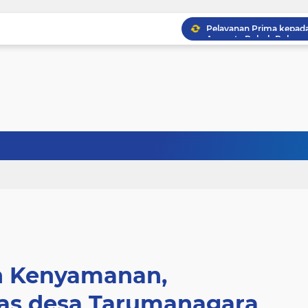
n Kenyamanan,
s desa Tarumanagara