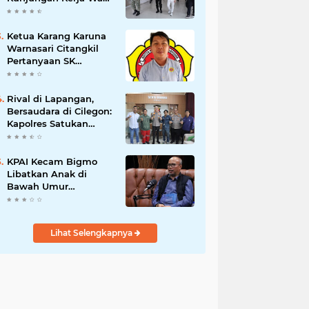
Presiden RI
Ketua Karang Karuna
Warnasari Citangkil
Pertanyaan SK
Karetaker dan Urgensi
MWKT, Saat Suasana
Berduka
Rival di Lapangan,
Bersaudara di Cilegon:
Kapolres Satukan
Viking dan Jak Mania
Demi Nobar Damai
Piala Presiden 2026
KPAI Kecam Bigmo
Libatkan Anak di
Bawah Umur
Promosikan Liquid
Vape, Minta Aparat
Bertindak Tegas
Lihat Selengkapnya