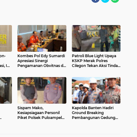
gon-
Kombes Pol Edy Sumardi
Patroli Blue Light Upaya
Apresiasi Sinergi
KSKP Merak Polres
i, Ini
Pengamanan Obvitnas di
Cilegon Tekan Aksi Tindak
anten
Pertamina Patra Niaga
Kriminalitas
Jabar
Sispam Mako,
Kapolda Banten Hadiri
Kesiapsiagaan Personil
Ground Breaking
Piket Polsek Puloampel
Pembangunan Gedung
naannya
Antisipasi Segala Bentuk
Kantor DPD RI di Ibu Kota
Gangguan
Provinsi Banten