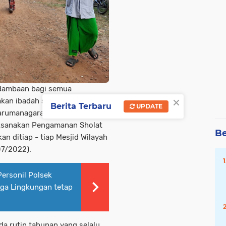
dambaan bagi semua
×
kan ibadah sholat Idul Adha
Berita Terbaru
UPDATE
rumanagara Polsek Cigeulis
aksanakan Pengamanan Sholat
Be
an ditiap - tiap Mesjid Wilayah
07/2022).
Personil Polsek
ga Lingkungan tetap
a rutin tahunan yang selalu