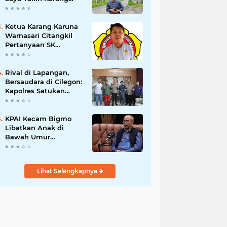
Taruna Wanakarsa
Dibawah
Kepemimpinan Bung
Ketua Karang Karuna
Entus Jauh Membawa
Warnasari Citangkil
Manfaat
Pertanyaan SK
Karetaker dan Urgensi
MWKT, Saat Suasana
Berduka
Rival di Lapangan,
Bersaudara di Cilegon:
Kapolres Satukan
Viking dan Jak Mania
Demi Nobar Damai
Piala Presiden 2026
KPAI Kecam Bigmo
Libatkan Anak di
Bawah Umur
Promosikan Liquid
Vape, Minta Aparat
Bertindak Tegas
Lihat Selengkapnya