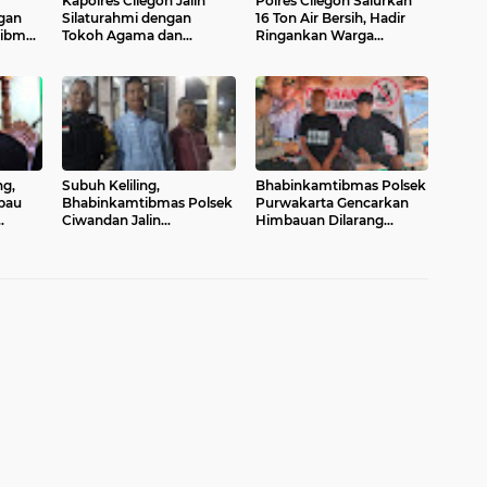
Kapolres Cilegon Jalin
Polres Cilegon Salurkan
gan
Silaturahmi dengan
16 Ton Air Bersih, Hadir
tibmas
Tokoh Agama dan
Ringankan Warga
d
Masyarakat Usai Sholat
Pulomerak di Tengah
n
Jumat di Masjid Raudotul
Kemarau
Mutaqien
ng,
Subuh Keliling,
Bhabinkamtibmas Polsek
bau
Bhabinkamtibmas Polsek
Purwakarta Gencarkan
Ciwandan Jalin
Himbauan Dilarang
ari
Kedekatan dan
Membakar Sampah
nline
Tingkatkan Kewaspadaan
Sembarangan Saat
Kamtibmas
Musim Kemarau