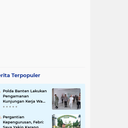
rita Terpopuler
Polda Banten Lakukan
Pengamanan
Kunjungan Kerja Wakil
Presiden RI
Pergantian
Kepengurusan, Febri:
Saya Yakin Karang