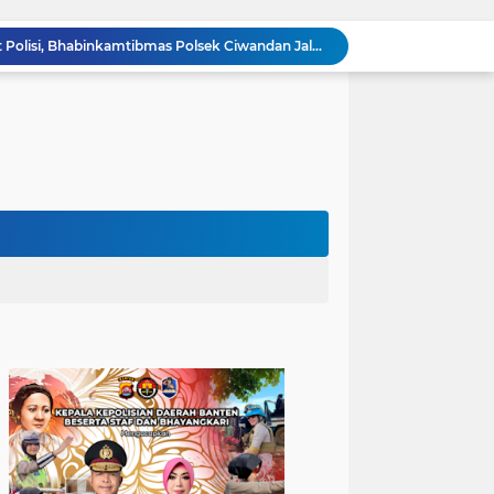
Sinergitas TNI-POLRI, Personil Polsek Ciwandan bersama Babinsa Hadir Ditengah Masyarakat Jaga Lingkungan Kondusif
Bhabinkamtibmas Polsek Ciwandan Dekatkan kepada Masyarakat melalui Pengajian Rutin
Sambangi Pemuda, Bhabinkamtibmas Polsek Bojonegara Edukasi Kamtibmas dan Sosialisasi Hotline Polri 110
Dialog Kamtibmas, Anggota Polsek Bojonegara Patroli Malam, Sambangi Warga Sosialisasi Layanan Kepolisian 110
Polsek Bojonegara Salurkan 24 Ribu Liter Air Bersih dan Tandon, Hadirkan Harapan di Tengah Kemarau
Pengaturan Lalu Lintas Polsek Anyar Wujudkan Rasa Aman dan Lancar kepada Masyarakat
Ciptakan Lingkungan Kondusif, Personil Polsek Anyar Kunjungi Pos Kamling
Cilegon Off Road Challenge Jadi Ajang Pererat Silaturahmi dan Kebersamaan
Buka Warbinling, Bhabinkamtibmas Efektifkan Pelayanan dan Pengayoman di tengah Masyarakat
Hindari Anak anak Takut Polisi, Bhabinkamtibmas Polsek Ciwandan Jalankan Program PSA