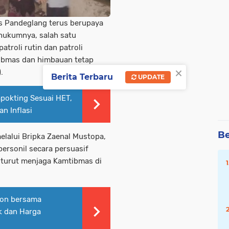
es Pandeglang terus berupaya
 hukumnya, salah satu
troli rutin dan patroli
ibmas dan himbauan tetap
×
.
Berita Terbaru
UPDATE
pokting Sesuai HET,
n Inflasi
Be
elalui Bripka Zaenal Mustopa,
personil secara persuasif
turut menjaga Kamtibmas di
gon bersama
k dan Harga