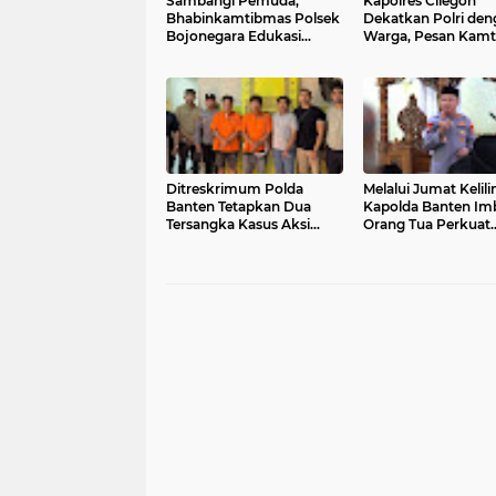
Sambangi Pemuda,
Kapolres Cilegon
Bhabinkamtibmas Polsek
Dekatkan Polri den
Bojonegara Edukasi
Warga, Pesan Kam
Kamtibmas dan
Menggema di Masji
Sosialisasi Hotline Polri 110
Raudhatul Muttaqi
Ditreskrimum Polda
Melalui Jumat Kelili
Banten Tetapkan Dua
Kapolda Banten Im
Tersangka Kasus Aksi
Orang Tua Perkuat
Anarkis dan Penghasutan
Pengawasan Anak d
di Balaraja
Narkoba dan Judi O