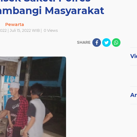
ambangi Masyarakat
Pewarta
2022 | Juli 15, 2022 WIB |
0
Views
SHARE
Vi
Ar