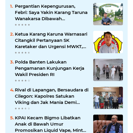
Pergantian Kepengurusan,
Febri: Saya Yakin Karang Taruna
Wanakarsa Dibawah
Kepemimpinan Bung Entus
Jauh Membawa Manfaat
Ketua Karang Karuna Warnasari
Citangkil Pertanyaan SK
Karetaker dan Urgensi MWKT,
Saat Suasana Berduka
Polda Banten Lakukan
Pengamanan Kunjungan Kerja
Wakil Presiden RI
Rival di Lapangan, Bersaudara di
Cilegon: Kapolres Satukan
Viking dan Jak Mania Demi
Nobar Damai Piala Presiden
2026
KPAI Kecam Bigmo Libatkan
Anak di Bawah Umur
Promosikan Liquid Vape, Minta