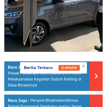
×
Baca Juga :
Personil Bhabinkamtibmas
Berita Terbaru
UPDATE
Polsek Puloampel Jalin Silaturahmi Rutin
Melaksanakan Kegiatan Subuh Keliling di
Desa Binaannya
Baca Juga :
Personil Bhabinkamtibmas
Polsek Puloampel Sambang warga, Serap