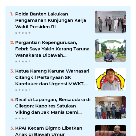
Polda Banten Lakukan
Pengamanan Kunjungan Kerja
Wakil Presiden RI
Pergantian Kepengurusan,
Febri: Saya Yakin Karang Taruna
Wanakarsa Dibawah
Kepemimpinan Bung Entus
Jauh Membawa Manfaat
Ketua Karang Karuna Warnasari
Citangkil Pertanyaan SK
Karetaker dan Urgensi MWKT,
Saat Suasana Berduka
Rival di Lapangan, Bersaudara di
Cilegon: Kapolres Satukan
Viking dan Jak Mania Demi
Nobar Damai Piala Presiden
2026
KPAI Kecam Bigmo Libatkan
Anak di Bawah Umur