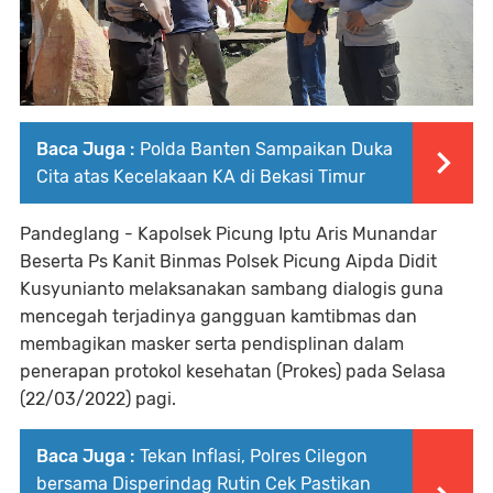
Baca Juga :
Polda Banten Sampaikan Duka
Cita atas Kecelakaan KA di Bekasi Timur
Pandeglang - Kapolsek Picung Iptu Aris Munandar
Beserta Ps Kanit Binmas Polsek Picung Aipda Didit
Kusyunianto melaksanakan sambang dialogis guna
mencegah terjadinya gangguan kamtibmas dan
membagikan masker serta pendisplinan dalam
penerapan protokol kesehatan (Prokes) pada Selasa
(22/03/2022) pagi.
Baca Juga :
Tekan Inflasi, Polres Cilegon
bersama Disperindag Rutin Cek Pastikan