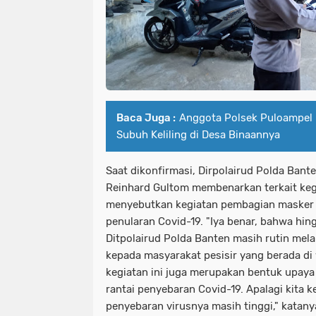
Baca Juga :
Anggota Polsek Puloampel 
Subuh Keliling di Desa Binaannya
Saat dikonfirmasi, Dirpolairud Polda Ban
Reinhard Gultom membenarkan terkait kegi
menyebutkan kegiatan pembagian masker 
penularan Covid-19. "Iya benar, bahwa hing
Ditpolairud Polda Banten masih rutin me
kepada masyarakat pesisir yang berada di
kegiatan ini juga merupakan bentuk upay
rantai penyebaran Covid-19. Apalagi kita 
penyebaran virusnya masih tinggi," katany