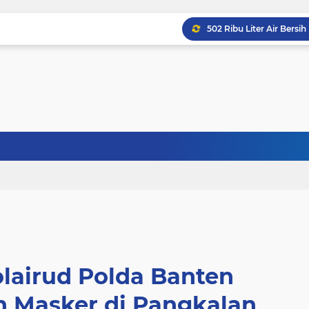
olairud Polda Banten
n Masker di Pangkalan