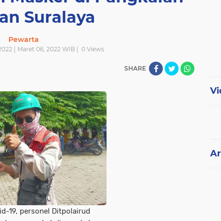
an Suralaya
Pewarta
2022 | Maret 06, 2022 WIB |
0
Views
SHARE
Vi
Ar
-19, personel Ditpolairud