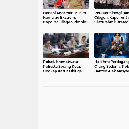
Hadapi Ancaman Musim
Perkuat Sinergi Ba
Kemarau Ekstrem,
Cilegon, Kapolres Ja
Kapolres Cilegon Pimpin
Silaturahmi Strateg
Apel Siaga Bencana
dengan MUI, Kejak
Berskala Besar bersama
dan DPRD
Forkopimda
Polsek Kramatwatu
Hari Anti Perdagan
Polresta Serang Kota,
Orang Sedunia, Pol
Ungkap Kasus Diduga
Banten Ajak Masya
Pelaku Curanmor
Cegah TPPO