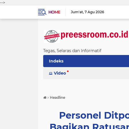
-->
HOME
Jum'at
7 Agu 2026
Tegas, Selaras dan Informatif
Indeks
Video
›
Headline
Personel Ditp
Bagikan Ratusa