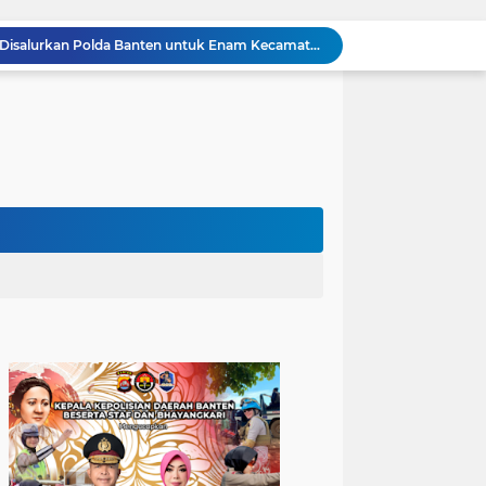
502 Ribu Liter Air Bersih Disalurkan Polda Banten untuk Enam Kecamatan di Kabupaten Serang
Melalui Talkshow RRI Banten, Polda Banten Edukasi Masyarakat tentang Bahaya Karhutla dan Konsekuensi Hukum Pembakaran Lahan
Patroli Malam, Polsek Cinangka Wujudkan Lingkungan Masyarakat Tetap Kondusif
Kapolres Cilegon Dekatkan Polri dengan Warga, Pesan Kamtibmas Menggema di Masjid Raudhatul Muttaqin
Kapolres Cilegon Jalin Silaturahmi dengan Tokoh Agama dan Masyarakat Usai Sholat Jumat di Masjid Raudotul Mutaqien
Kapolres Cilegon Perkuat Sinergi dengan Pemkot dan Muhammadiyah, Bersama Jaga Cilegon Tetap Aman serta Kondusif
Polres Cilegon Salurkan 16 Ton Air Bersih, Hadir Ringankan Warga Pulomerak di Tengah Kemarau
Ditreskrimum Polda Banten Tetapkan Dua Tersangka Kasus Aksi Anarkis dan Penghasutan di Balaraja
Bhabinkamtibmas Polsek Purwakarta Gencarkan Himbauan Dilarang Membakar Sampah Sembarangan Saat Musim Kemarau
Sinergitas, Bhabinkamtibmas Polsek Anyar Jalin Silaturahmi Bersama Masyarakat