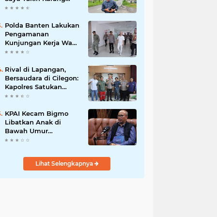
Taruna Wanakarsa
Dibawah
Kepemimpinan Bung
Polda Banten Lakukan
Entus Jauh Membawa
Pengamanan
Manfaat
Kunjungan Kerja Wakil
Presiden RI
Rival di Lapangan,
Bersaudara di Cilegon:
Kapolres Satukan
Viking dan Jak Mania
Demi Nobar Damai
Piala Presiden 2026
KPAI Kecam Bigmo
Libatkan Anak di
Bawah Umur
Promosikan Liquid
Vape, Minta Aparat
Bertindak Tegas
Lihat Selengkapnya