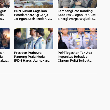
ngun
BNN Sumut Gagalkan
Sambangi Pos Kamling,
lin
Peredaran 92 Kg Ganja
Kapolres Cilegon Perkuat
is
Jaringan Aceh-Medan, 2
Sinergi Warga Wujudkan
saan
Orang Ditangkap
Lingkungan Aman dan
Bebas Gangguan
Kamtibmas
gan
Presiden Prabowo:
Polri Tegaskan Tak Ada
da
Pamong Praja Muda
Impunitas Terhadap
rakat
IPDN Harus Utamakan
Oknum Polisi Terlibat
Kepentingan Rakyat
Narkoba