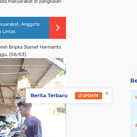
ada masyarakat di pangkalan
syarakat, Anggota
 Lintas
oleh Bripka Slamet Hermanto
gu, (06/03).
Be
×
Berita Terbaru
UPDATE