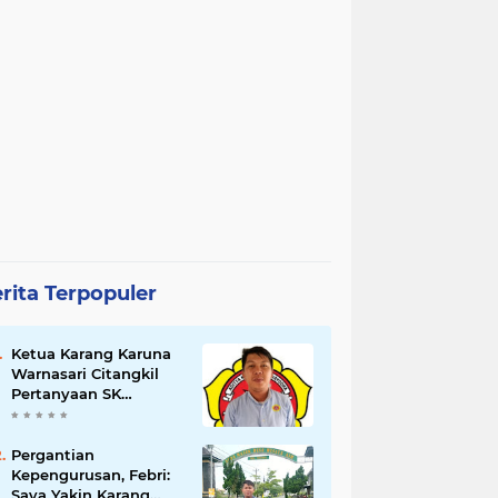
rita Terpopuler
Ketua Karang Karuna
Warnasari Citangkil
Pertanyaan SK
Karetaker dan Urgensi
MWKT, Saat Suasana
Berduka
Pergantian
Kepengurusan, Febri:
Saya Yakin Karang