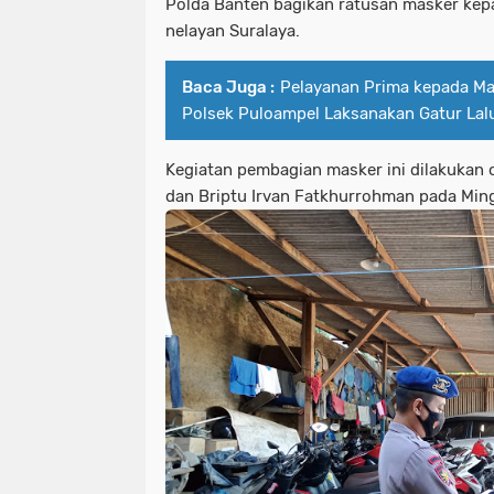
Polda Banten bagikan ratusan masker kep
nelayan Suralaya.
Baca Juga :
Pelayanan Prima kepada Ma
Polsek Puloampel Laksanakan Gatur Lalu
Kegiatan pembagian masker ini dilakukan 
dan Briptu Irvan Fatkhurrohman pada Ming