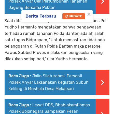
Polsek Anyar Cek Pertumbuhan Tanaman
Jagung Bersama Poktan
×
Berita Terbaru
UPDATE
Saat ditemui Kabid Propam Polda Banten Kombes Pol
Yudho Hermanto mengatakan bahwa pengawasan
terhadap rumah tahanan Polda Banten adalah salah
satu tugas Bidpropam, "Untuk memastikan tidak ada
pelanggaran di Rutan Polda Banten maka personel
Pawas Subbid Provos melakukan pengecekan yang
dilakukan setiap hari," ujar Yudho Hermanto.
Baca Juga :
Jalin Silaturahmi, Personil
Polsek Anyar Laksanakan Kegiatan Subuh
Keliling di Mushola Desa Mekarsari
Baca Juga :
Lewat DDS, Bhabinkamtibmas
Polsek Bojonegara Sampaikan Pesan