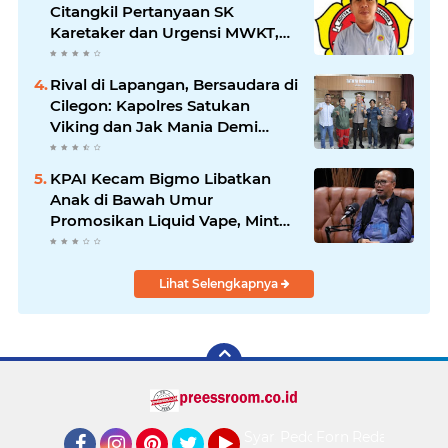
Citangkil Pertanyaan SK
Karetaker dan Urgensi MWKT,
Saat Suasana Berduka
Rival di Lapangan, Bersaudara di
Cilegon: Kapolres Satukan
Viking dan Jak Mania Demi
Nobar Damai Piala Presiden
2026
KPAI Kecam Bigmo Libatkan
Anak di Bawah Umur
Promosikan Liquid Vape, Minta
Aparat Bertindak Tegas
Lihat Selengkapnya
Syarat
Pedoman
Form
Redaksi