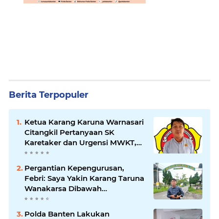
Berita Terpopuler
Ketua Karang Karuna Warnasari
Citangkil Pertanyaan SK
Karetaker dan Urgensi MWKT,
Saat Suasana Berduka
Pergantian Kepengurusan,
Febri: Saya Yakin Karang Taruna
Wanakarsa Dibawah
Kepemimpinan Bung Entus
Jauh Membawa Manfaat
Polda Banten Lakukan