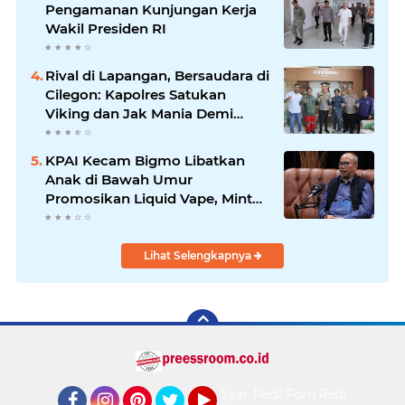
Pengamanan Kunjungan Kerja
Wakil Presiden RI
Rival di Lapangan, Bersaudara di
Cilegon: Kapolres Satukan
Viking dan Jak Mania Demi
Nobar Damai Piala Presiden
2026
KPAI Kecam Bigmo Libatkan
Anak di Bawah Umur
Promosikan Liquid Vape, Minta
Aparat Bertindak Tegas
Lihat Selengkapnya
Syarat
Pedoman
Form
Redaksi