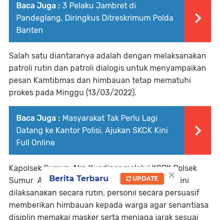
Baca Juga :
3 Pelaku Jambret di
Pandeglang, Diringkus Ditreskrimum Polda
Banten
Salah satu diantaranya adalah dengan melaksanakan
patroli rutin dan patroli dialogis untuk menyampaikan
pesan Kamtibmas dan himbauan tetap mematuhi
prokes pada Minggu (13/03/2022).
Baca Juga :
Masyarakat Tak Perlu Lagi
Datang ke Kantor Polisi, Ajukan SKCK Kini
Full Online
Kapolsek Sumur Akp Kusdinar melalui KSPK Polsek
×
Berita Terbaru
UPDATE
Sumur Aipda Muhaemin mengatakan, "Patroli ini
dilaksanakan secara rutin, personil secara persuasif
memberikan himbauan kepada warga agar senantiasa
disiplin memakai masker serta menjaga jarak sesuai