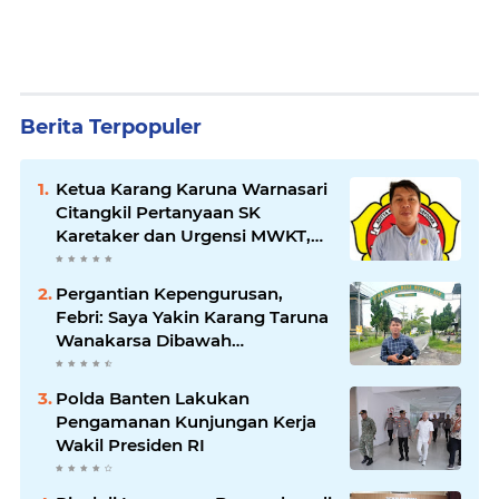
Berita Terpopuler
Ketua Karang Karuna Warnasari
Citangkil Pertanyaan SK
Karetaker dan Urgensi MWKT,
Saat Suasana Berduka
Pergantian Kepengurusan,
Febri: Saya Yakin Karang Taruna
Wanakarsa Dibawah
Kepemimpinan Bung Entus
Jauh Membawa Manfaat
Polda Banten Lakukan
Pengamanan Kunjungan Kerja
Wakil Presiden RI