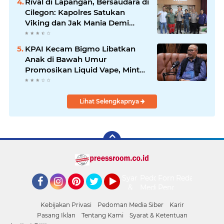
Rival di Lapangan, Bersaudara di
Cilegon: Kapolres Satukan
Viking dan Jak Mania Demi
Nobar Damai Piala Presiden
2026
KPAI Kecam Bigmo Libatkan
Anak di Bawah Umur
Promosikan Liquid Vape, Minta
Aparat Bertindak Tegas
Lihat Selengkapnya
Syarat
Pedoman
Form
Redaksi
&
Media
Pengaduan
Facebook
Instagram
Pinterest
Twitter
YouTube
Ketentuan
Siber
Kebijakan Privasi
Pedoman Media Siber
Karir
Pasang Iklan
Tentang Kami
Syarat & Ketentuan