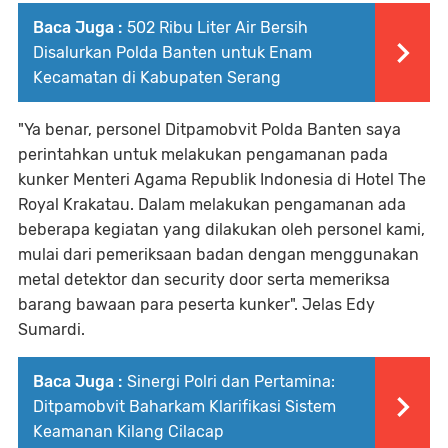
Baca Juga :
502 Ribu Liter Air Bersih
Disalurkan Polda Banten untuk Enam
Kecamatan di Kabupaten Serang
"Ya benar, personel Ditpamobvit Polda Banten saya
perintahkan untuk melakukan pengamanan pada
kunker Menteri Agama Republik Indonesia di Hotel The
Royal Krakatau. Dalam melakukan pengamanan ada
beberapa kegiatan yang dilakukan oleh personel kami,
mulai dari pemeriksaan badan dengan menggunakan
metal detektor dan security door serta memeriksa
barang bawaan para peserta kunker". Jelas Edy
Sumardi.
Baca Juga :
Sinergi Polri dan Pertamina:
Ditpamobvit Baharkam Klarifikasi Sistem
Keamanan Kilang Cilacap