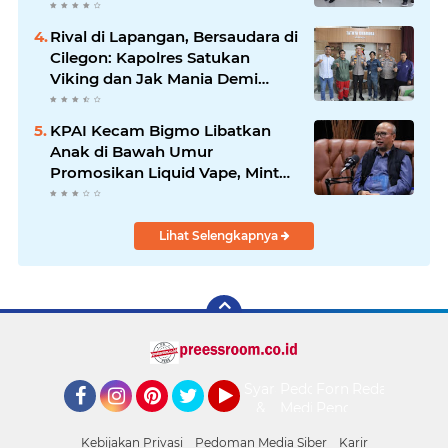
Rival di Lapangan, Bersaudara di
Cilegon: Kapolres Satukan
Viking dan Jak Mania Demi
Nobar Damai Piala Presiden
2026
KPAI Kecam Bigmo Libatkan
Anak di Bawah Umur
Promosikan Liquid Vape, Minta
Aparat Bertindak Tegas
Lihat Selengkapnya
Syarat
Pedoman
Form
Redaksi
&
Media
Pengaduan
Facebook
Instagram
Pinterest
Twitter
YouTube
Ketentuan
Siber
Kebijakan Privasi
Pedoman Media Siber
Karir