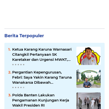
Berita Terpopuler
Ketua Karang Karuna Warnasari
Citangkil Pertanyaan SK
Karetaker dan Urgensi MWKT,
Saat Suasana Berduka
Pergantian Kepengurusan,
Febri: Saya Yakin Karang Taruna
Wanakarsa Dibawah
Kepemimpinan Bung Entus
Jauh Membawa Manfaat
Polda Banten Lakukan
Pengamanan Kunjungan Kerja
Wakil Presiden RI