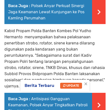
Baca Juga :
Polsek Anyar Perkuat Sinergi
Jaga Keamanan Lewat Kunjungan ke Pos
Kamling Perumahan
Kabid Propam Polda Banten Kombes Pol Yudho
Hermanto menyampaikan bahwa pelaksanaan
penertiban strobo, rotator, sirene karena dilarang
digunakan pada kendaraan yang bukan
peruntukannya. "Sebagaimana surat dari Kadiv
Propam Polri tentang larangan penyalahgunaan
strobo, rotator, sirene, TNKB Dinas, khusus dan rahasia
Subbid Provos Bidpropam Polda Banten laksanakan
sosialisasi dan pemberian himbauan kepada personel,"
×
Berita Terbaru
UPDATE
ujarnya.
Baca Juga :
Antisipasi Gangguan
Keamanan, Polsek Anyar Tingkatkan Patroli