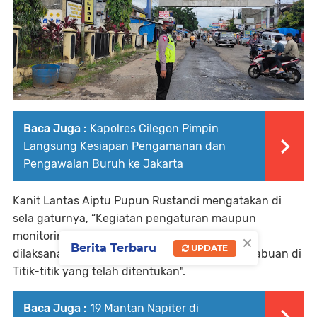
Baca Juga :
Kapolres Cilegon Pimpin
Langsung Kesiapan Pengamanan dan
Pengawalan Buruh ke Jakarta
Kanit Lantas Aiptu Pupun Rustandi mengatakan di
sela gaturnya, “Kegiatan pengaturan maupun
×
monitoring giat masyarakat di pagi hari, rutin
Berita Terbaru
UPDATE
dilaksanakan oleh Personil unit lantas Polsek labuan di
Titik-titik yang telah ditentukan".
Baca Juga :
19 Mantan Napiter di