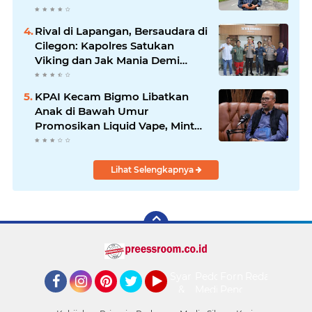
Kepemimpinan Bung Entus
Jauh Membawa Manfaat
Rival di Lapangan, Bersaudara di
Cilegon: Kapolres Satukan
Viking dan Jak Mania Demi
Nobar Damai Piala Presiden
2026
KPAI Kecam Bigmo Libatkan
Anak di Bawah Umur
Promosikan Liquid Vape, Minta
Aparat Bertindak Tegas
Lihat Selengkapnya
Syarat
Pedoman
Form
Redaksi
&
Media
Pengaduan
Facebook
Instagram
Pinterest
Twitter
YouTube
Ketentuan
Siber