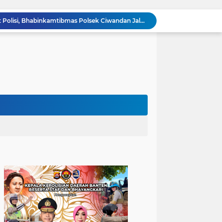
Sinergitas TNI-POLRI, Personil Polsek Ciwandan bersama Babinsa Hadir Ditengah Masyarakat Jaga Lingkungan Kondusif
Bhabinkamtibmas Polsek Ciwandan Dekatkan kepada Masyarakat melalui Pengajian Rutin
Sambangi Pemuda, Bhabinkamtibmas Polsek Bojonegara Edukasi Kamtibmas dan Sosialisasi Hotline Polri 110
Dialog Kamtibmas, Anggota Polsek Bojonegara Patroli Malam, Sambangi Warga Sosialisasi Layanan Kepolisian 110
Polsek Bojonegara Salurkan 24 Ribu Liter Air Bersih dan Tandon, Hadirkan Harapan di Tengah Kemarau
Pengaturan Lalu Lintas Polsek Anyar Wujudkan Rasa Aman dan Lancar kepada Masyarakat
Ciptakan Lingkungan Kondusif, Personil Polsek Anyar Kunjungi Pos Kamling
Cilegon Off Road Challenge Jadi Ajang Pererat Silaturahmi dan Kebersamaan
Buka Warbinling, Bhabinkamtibmas Efektifkan Pelayanan dan Pengayoman di tengah Masyarakat
Hindari Anak anak Takut Polisi, Bhabinkamtibmas Polsek Ciwandan Jalankan Program PSA