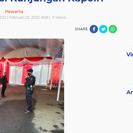
Pewarta
2022 | Februari 22, 2022 WIB |
0
Views
SHARE
Vi
Ar