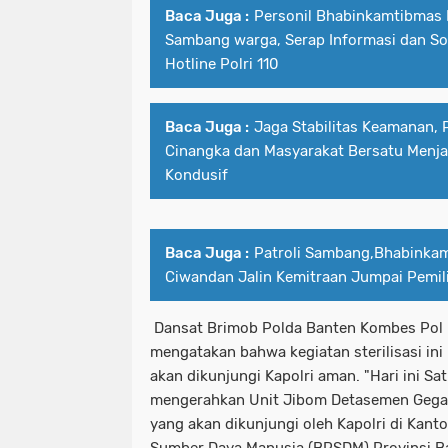
Baca Juga :
Personil Bhabinkamtibmas 
Sambang warga, Serap Informasi dan Sos
Hotline Polri 110
Baca Juga :
Jaga Stabilitas Keamanan, 
Cinangka dan Masyarakat Bersatu Menja
Kondusif
Baca Juga :
Patroli Sambang,Bhabinka
Ciwandan Jalin Kemitraan Jumpai Pemil
Dansat Brimob Polda Banten Kombes Pol
mengatakan bahwa kegiatan sterilisasi in
akan dikunjungi Kapolri aman. "Hari ini S
mengerahkan Unit Jibom Detasemen Gegana
yang akan dikunjungi oleh Kapolri di Ka
Sumber Daya Manusia (BPSDM) Provinsi B