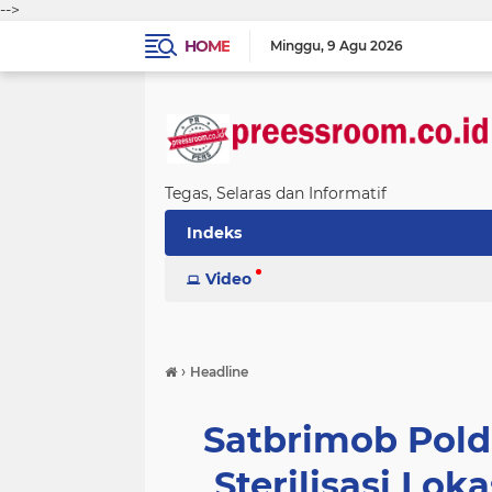
-->
HOME
Minggu
9 Agu 2026
Tegas, Selaras dan Informatif
Indeks
Video
›
Headline
Satbrimob Pol
Sterilisasi Lok