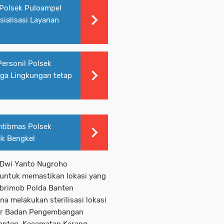
Polsek Puloampel
ialisasi Layanan
Personil Polsek
ga Lingkungan tetap
mtibmas Polsek
ik Bengkel
 Dwi Yanto Nugroho
i untuk memastikan lokasi yang
atbrimob Polda Banten
 melakukan sterilisasi lokasi
ntor Badan Pengembangan
anten, Kecamatan Karang