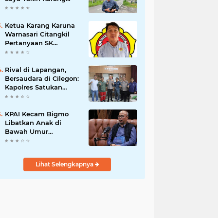
Taruna Wanakarsa
Dibawah
Kepemimpinan Bung
Ketua Karang Karuna
Entus Jauh Membawa
Warnasari Citangkil
Manfaat
Pertanyaan SK
Karetaker dan Urgensi
MWKT, Saat Suasana
Berduka
Rival di Lapangan,
Bersaudara di Cilegon:
Kapolres Satukan
Viking dan Jak Mania
Demi Nobar Damai
Piala Presiden 2026
KPAI Kecam Bigmo
Libatkan Anak di
Bawah Umur
Promosikan Liquid
Vape, Minta Aparat
Bertindak Tegas
Lihat Selengkapnya