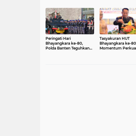
0623 Cilegon
Rawan
Peringati Hari
Tasyakuran HUT
Bhayangkara ke-80,
Bhayangkara ke-80
Polda Banten Teguhkan
Momentum Perkua
Komitmen Pengabdian
Pengabdian Polri u
untuk Masyarakat
Masyarakat