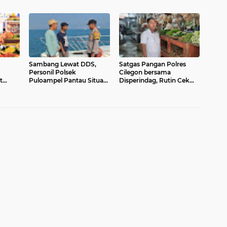
Tekan Inflasi Rutin Cek
Kepercayaan Negara atas
Pasar Tradisional
Kinerja Polri
Sambang Lewat DDS,
Satgas Pangan Polres
Personil Polsek
Cilegon bersama
t
Puloampel Pantau Situasi
Disperindag, Rutin Cek
ntuk
Kamtibmas di
dan Pastikan Harga
Lingkungan Masyarakat
Bapokting Tetap Stabil di
Pesisir
Sejumlah Titik