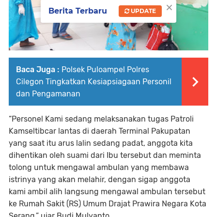
×
Berita Terbaru
UPDATE
Baca Juga :
Polsek Puloampel Polres
Cilegon Tingkatkan Kesiapsiagaan Personil
dan Pengamanan
“Personel Kami sedang melaksanakan tugas Patroli
Kamseltibcar lantas di daerah Terminal Pakupatan
yang saat itu arus lalin sedang padat, anggota kita
dihentikan oleh suami dari Ibu tersebut dan meminta
tolong untuk mengawal ambulan yang membawa
istrinya yang akan melahir, dengan sigap anggota
kami ambil alih langsung mengawal ambulan tersebut
ke Rumah Sakit (RS) Umum Drajat Prawira Negara Kota
Serang,” ujar Budi Mulyanto.