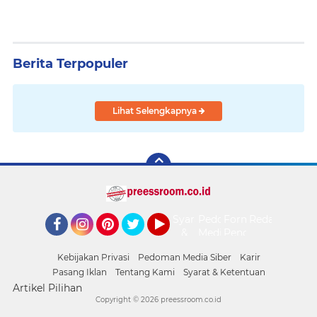
Berita Terpopuler
Lihat Selengkapnya
Syarat
Pedoman
Form
Redaksi
&
Media
Pengaduan
Facebook
Instagram
Pinterest
Twitter
YouTube
Ketentuan
Siber
Kebijakan Privasi
Pedoman Media Siber
Karir
Pasang Iklan
Tentang Kami
Syarat & Ketentuan
Artikel Pilihan
Copyright ©
2026 preessroom.co.id