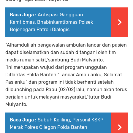
Baca Juga :
Antispasi Gangguan
Kamtibmas, Bhabinkamtibmas Polsek
Bojonegara Patroli Dialogis
“Alhamdulilah pengawalan ambulan lancar dan pasien
dapat diselamatkan dan sudah ditangani oleh tim
medis rumah sakit,”sambung Budi Mulyanto.
“Ini merupakan wujud dari program unggulan
Ditlantas Polda Banten “Lancar Ambulanku, Selamat
Pasienku” dan program ini tidak berhenti setelah
dilounching pada Rabu (02/02) lalu, namun akan terus
berjalan untuk melayani masyarakat,”tutur Budi
Mulyanto.
Baca Juga :
Subuh Keliling, Personil KSKP
Merak Polres Cilegon Polda Banten