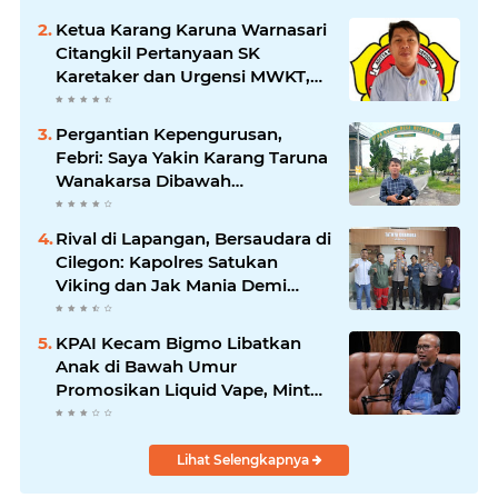
Ketua Karang Karuna Warnasari
Citangkil Pertanyaan SK
Karetaker dan Urgensi MWKT,
Saat Suasana Berduka
Pergantian Kepengurusan,
Febri: Saya Yakin Karang Taruna
Wanakarsa Dibawah
Kepemimpinan Bung Entus
Jauh Membawa Manfaat
Rival di Lapangan, Bersaudara di
Cilegon: Kapolres Satukan
Viking dan Jak Mania Demi
Nobar Damai Piala Presiden
2026
KPAI Kecam Bigmo Libatkan
Anak di Bawah Umur
Promosikan Liquid Vape, Minta
Aparat Bertindak Tegas
Lihat Selengkapnya