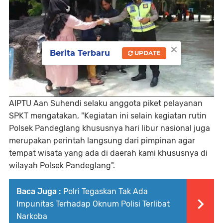
×
Berita Terbaru
UPDATE
AIPTU Aan Suhendi selaku anggota piket pelayanan
SPKT mengatakan, "Kegiatan ini selain kegiatan rutin
Polsek Pandeglang khususnya hari libur nasional juga
merupakan perintah langsung dari pimpinan agar
tempat wisata yang ada di daerah kami khususnya di
wilayah Polsek Pandeglang".
Baca Juga :
Polri Tegaskan Tak Ada
Impunitas Terhadap Oknum Polisi Terlibat
Narkoba