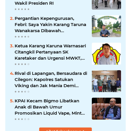
Wakil Presiden RI
Pergantian Kepengurusan,
Febri: Saya Yakin Karang Taruna
Wanakarsa Dibawah
Kepemimpinan Bung Entus
Jauh Membawa Manfaat
Ketua Karang Karuna Warnasari
Citangkil Pertanyaan SK
Karetaker dan Urgensi MWKT,
Saat Suasana Berduka
Rival di Lapangan, Bersaudara di
Cilegon: Kapolres Satukan
Viking dan Jak Mania Demi
Nobar Damai Piala Presiden
2026
KPAI Kecam Bigmo Libatkan
Anak di Bawah Umur
Promosikan Liquid Vape, Minta
Aparat Bertindak Tegas