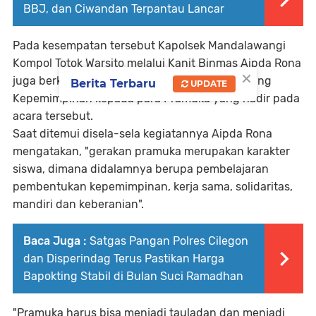
BBJ, dan Ciwandan Terpantau Lancar
Pada kesempatan tersebut Kapolsek Mandalawangi
Kompol Totok Warsito melalui Kanit Binmas Aipda Rona
×
juga berkesempatan memberikan materi tentang
Berita Terbaru
UPDATE
Kepemimpinan kepada para Pramuka yang hadir pada
acara tersebut.
Saat ditemui disela-sela kegiatannya Aipda Rona
mengatakan, "gerakan pramuka merupakan karakter
siswa, dimana didalamnya berupa pembelajaran
pembentukan kepemimpinan, kerja sama, solidaritas,
mandiri dan keberanian".
Baca Juga :
Satgas Pangan Polres Cilegon
dan Disperindag Terus Pastikan Harga
Bapokting Stabil di Bulan Suci Ramadhan
"Pramuka harus bisa menjadi tauladan dan menjadi