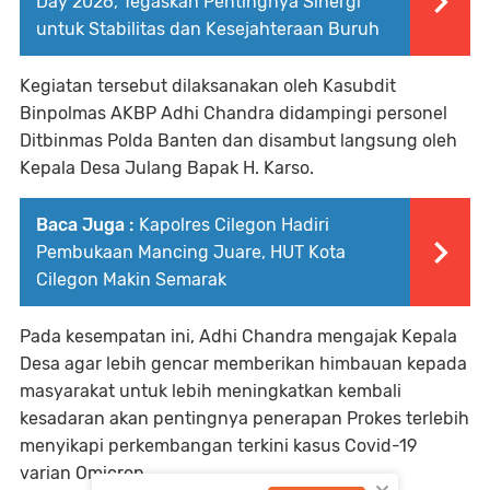
Day 2026, Tegaskan Pentingnya Sinergi
untuk Stabilitas dan Kesejahteraan Buruh
Kegiatan tersebut dilaksanakan oleh Kasubdit
Binpolmas AKBP Adhi Chandra didampingi personel
Ditbinmas Polda Banten dan disambut langsung oleh
Kepala Desa Julang Bapak H. Karso.
Baca Juga :
Kapolres Cilegon Hadiri
Pembukaan Mancing Juare, HUT Kota
Cilegon Makin Semarak
Pada kesempatan ini, Adhi Chandra mengajak Kepala
Desa agar lebih gencar memberikan himbauan kepada
masyarakat untuk lebih meningkatkan kembali
kesadaran akan pentingnya penerapan Prokes terlebih
menyikapi perkembangan terkini kasus Covid-19
varian Omicron.