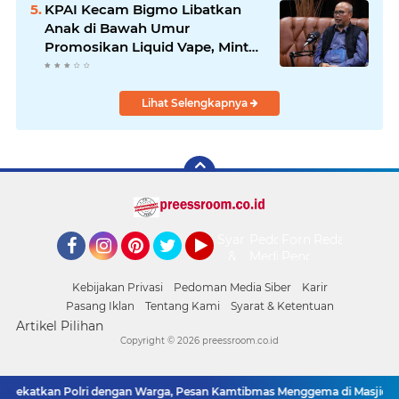
2026
KPAI Kecam Bigmo Libatkan
Anak di Bawah Umur
Promosikan Liquid Vape, Minta
Aparat Bertindak Tegas
Lihat Selengkapnya
Syarat
Pedoman
Form
Redaksi
&
Media
Pengaduan
Facebook
Instagram
Pinterest
Twitter
YouTube
Ketentuan
Siber
Kebijakan Privasi
Pedoman Media Siber
Karir
Pasang Iklan
Tentang Kami
Syarat & Ketentuan
Artikel Pilihan
Copyright ©
2026 preessroom.co.id
Dekatkan Polri dengan Warga, Pesan Kamtibmas Menggema di Masjid Rau