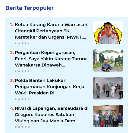
Berita Terpopuler
Ketua Karang Karuna Warnasari
Citangkil Pertanyaan SK
Karetaker dan Urgensi MWKT,
Saat Suasana Berduka
Pergantian Kepengurusan,
Febri: Saya Yakin Karang Taruna
Wanakarsa Dibawah
Kepemimpinan Bung Entus
Jauh Membawa Manfaat
Polda Banten Lakukan
Pengamanan Kunjungan Kerja
Wakil Presiden RI
Rival di Lapangan, Bersaudara di
Cilegon: Kapolres Satukan
Viking dan Jak Mania Demi
Nobar Damai Piala Presiden