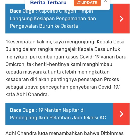
×
Berita Terbaru
UPDATE
Baca Juga :
Kapolres Cilegon Pimpin
Langsung Kesiapan Pengamanan dan
Pengawalan Buruh ke Jakarta
"Kesempatan kali ini, saya mengunjungi Kepala Desa
Julang dalam rangka mengajak Kepala Desa untuk
menyikapi perkembangan kasus Covid-19 varian baru
Omicron, tak henti-hentinya kami menghimbau
kepada masyarakat untuk lebih meningkatkan
kesadaran diri akan pentingnya penerapan Prokes
sebagai upaya pencegahan penyebaran Covid-19,"
kata Adhi Chandra.
Baca Juga :
19 Mantan Napiter di
Pandeglang Ikuti Pelatihan Jadi Teknisi AC
Adhi Chandra juga menambahkan bahwa Ditbinmas