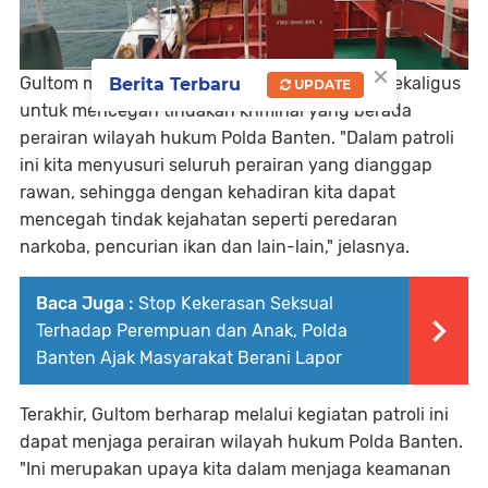
×
Gultom menjelaskan bahwa dalam patroli ini sekaligus
Berita Terbaru
UPDATE
untuk mencegah tindakan kriminal yang berada
perairan wilayah hukum Polda Banten. "Dalam patroli
ini kita menyusuri seluruh perairan yang dianggap
rawan, sehingga dengan kehadiran kita dapat
mencegah tindak kejahatan seperti peredaran
narkoba, pencurian ikan dan lain-lain," jelasnya.
Baca Juga :
Stop Kekerasan Seksual
Terhadap Perempuan dan Anak, Polda
Banten Ajak Masyarakat Berani Lapor
Terakhir, Gultom berharap melalui kegiatan patroli ini
dapat menjaga perairan wilayah hukum Polda Banten.
"Ini merupakan upaya kita dalam menjaga keamanan