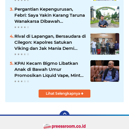
Saat Suasana Berduka
Pergantian Kepengurusan,
Febri: Saya Yakin Karang Taruna
Wanakarsa Dibawah
Kepemimpinan Bung Entus
Jauh Membawa Manfaat
Rival di Lapangan, Bersaudara di
Cilegon: Kapolres Satukan
Viking dan Jak Mania Demi
Nobar Damai Piala Presiden
2026
KPAI Kecam Bigmo Libatkan
Anak di Bawah Umur
Promosikan Liquid Vape, Minta
Aparat Bertindak Tegas
Lihat Selengkapnya