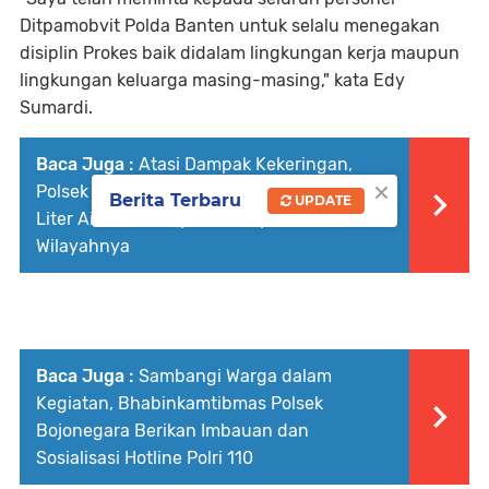
Ditpamobvit Polda Banten untuk selalu menegakan
disiplin Prokes baik didalam lingkungan kerja maupun
lingkungan keluarga masing-masing," kata Edy
Sumardi.
Baca Juga :
Atasi Dampak Kekeringan,
×
Polsek Cikande Kembali Salurkan 24.000
Berita Terbaru
UPDATE
Liter Air Bersih kepada Masyarakat di
Wilayahnya
Baca Juga :
Sambangi Warga dalam
Kegiatan, Bhabinkamtibmas Polsek
Bojonegara Berikan Imbauan dan
Sosialisasi Hotline Polri 110