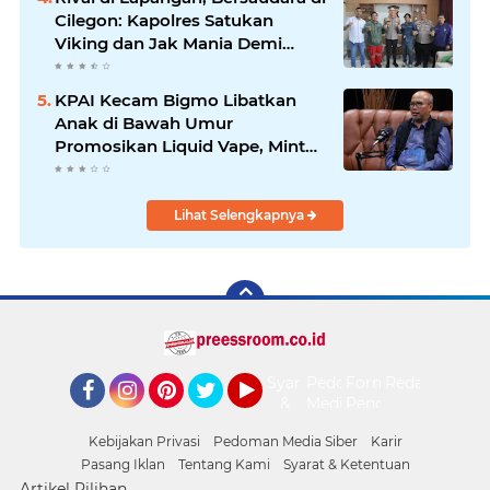
Cilegon: Kapolres Satukan
Viking dan Jak Mania Demi
Nobar Damai Piala Presiden
2026
KPAI Kecam Bigmo Libatkan
Anak di Bawah Umur
Promosikan Liquid Vape, Minta
Aparat Bertindak Tegas
Lihat Selengkapnya
Syarat
Pedoman
Form
Redaksi
&
Media
Pengaduan
Facebook
Instagram
Pinterest
Twitter
YouTube
Ketentuan
Siber
Kebijakan Privasi
Pedoman Media Siber
Karir
Pasang Iklan
Tentang Kami
Syarat & Ketentuan
Artikel Pilihan