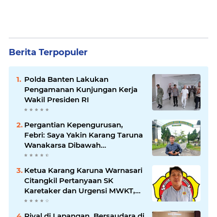
Berita Terpopuler
Polda Banten Lakukan
Pengamanan Kunjungan Kerja
Wakil Presiden RI
Pergantian Kepengurusan,
Febri: Saya Yakin Karang Taruna
Wanakarsa Dibawah
Kepemimpinan Bung Entus
Jauh Membawa Manfaat
Ketua Karang Karuna Warnasari
Citangkil Pertanyaan SK
Karetaker dan Urgensi MWKT,
Saat Suasana Berduka
Rival di Lapangan, Bersaudara di