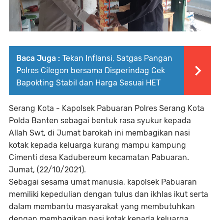
Baca Juga :
Tekan Inflansi, Satgas Pangan
Polres Cilegon bersama Disperindag Cek
Bapokting Stabil dan Harga Sesuai HET
Serang Kota - Kapolsek Pabuaran Polres Serang Kota
Polda Banten sebagai bentuk rasa syukur kepada
Allah Swt, di Jumat barokah ini membagikan nasi
kotak kepada keluarga kurang mampu kampung
Cimenti desa Kadubereum kecamatan Pabuaran.
Jumat, (22/10/2021).
Sebagai sesama umat manusia, kapolsek Pabuaran
memiliki kepedulian dengan tulus dan ikhlas ikut serta
dalam membantu masyarakat yang membutuhkan
dengan membagikan nasi kotak kepada keluarga