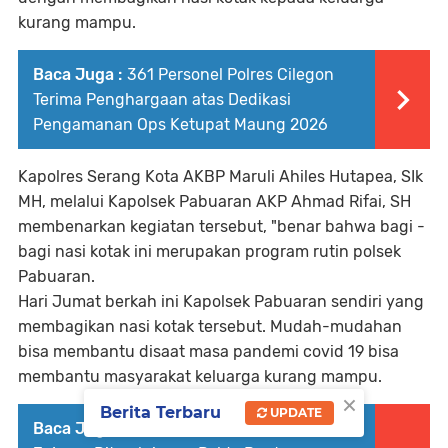
kurang mampu.
Baca Juga :
361 Personel Polres Cilegon
Terima Penghargaan atas Dedikasi
Pengamanan Ops Ketupat Maung 2026
Kapolres Serang Kota AKBP Maruli Ahiles Hutapea, SIk
MH, melalui Kapolsek Pabuaran AKP Ahmad Rifai, SH
membenarkan kegiatan tersebut, "benar bahwa bagi -
bagi nasi kotak ini merupakan program rutin polsek
Pabuaran.
Hari Jumat berkah ini Kapolsek Pabuaran sendiri yang
membagikan nasi kotak tersebut. Mudah-mudahan
bisa membantu disaat masa pandemi covid 19 bisa
membantu masyarakat keluarga kurang mampu.
×
Berita Terbaru
UPDATE
Baca Juga :
Korban Ucapkan Terima Kasih,