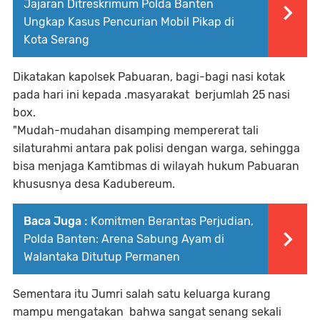
Jajaran Ditreskrimum Polda Banten
Ungkap Kasus Pencurian Mobil Pikap di
Kota Serang
Dikatakan kapolsek Pabuaran, bagi-bagi nasi kotak
pada hari ini kepada .masyarakat berjumlah 25 nasi
box.
"Mudah-mudahan disamping mempererat tali
silaturahmi antara pak polisi dengan warga, sehingga
bisa menjaga Kamtibmas di wilayah hukum Pabuaran
khususnya desa Kadubereum.
Baca Juga :
Komitmen Berantas Perjudian,
Polda Banten: Arena Sabung Ayam di
Walantaka Ditutup Permanen
Sementara itu Jumri salah satu keluarga kurang
mampu mengatakan bahwa sangat senang sekali