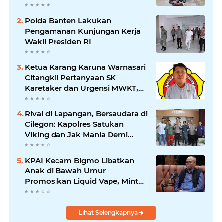
Kepemimpinan Bung Entus
Jauh Membawa Manfaat
Polda Banten Lakukan
Pengamanan Kunjungan Kerja
Wakil Presiden RI
Ketua Karang Karuna Warnasari
Citangkil Pertanyaan SK
Karetaker dan Urgensi MWKT,
Saat Suasana Berduka
Rival di Lapangan, Bersaudara di
Cilegon: Kapolres Satukan
Viking dan Jak Mania Demi
Nobar Damai Piala Presiden
2026
KPAI Kecam Bigmo Libatkan
Anak di Bawah Umur
Promosikan Liquid Vape, Minta
Aparat Bertindak Tegas
Lihat Selengkapnya